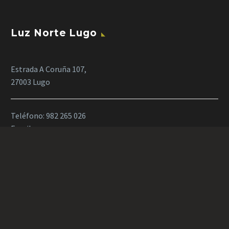
Luz Norte Lugo
Estrada A Coruña 107,
27003 Lugo
Teléfono:
982 265 026
Email:
proyectoslugo@luznorte.com
Artículos recientes
Taller formativo en iluminación arquitectural LUZNORTE